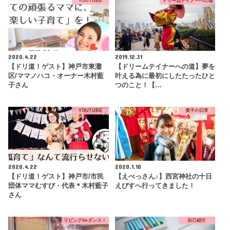
YOUTUBE
ドリームテイナーへの道
2020.4.22
2019.12.31
【ドリ道！ゲスト】神戸市東灘
【ドリームテイナーへの道】夢を
区/ママノハコ・オーナー木村藍
叶える為に最初にしたたったひと
子さん
つのこと！【…
YOUTUBE
貴子の日常
2020.4.22
2020.1.10
【ドリ道！ゲスト】神戸市/市民
【えべっさん♪】西宮神社の十日
団体ママむすび・代表＊木村藍子
えびすへ行ってきました！
さん
リビングdeダンス！
自己紹介