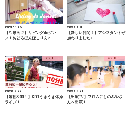
2019.10.25
2020.3.11
【♡動画♡】リビングdeダン
【新しい仲間！】アシスタントが
ス！おどるぽんぽこりん♬
加わりました♩
YOUTUBE
YOUTUBE
2020.4.22
2020.8.21
【毎朝8:00！】KDTうきうき体操
【出演TV】フロムにしのみやさ
ライブ！
んへ出演！