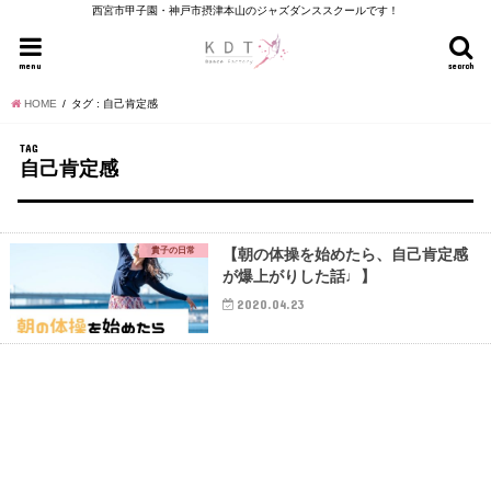
西宮市甲子園・神戸市摂津本山のジャズダンススクールです！
menu
search
HOME
タグ : 自己肯定感
TAG
自己肯定感
貴子の日常
【朝の体操を始めたら、自己肯定感
が爆上がりした話♩】
2020.04.23