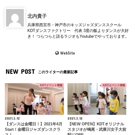
北内貴子
兵庫県西宮市・神戸市のキッズジャズダンススクール
KDTダンスファクトリー 代表 3度の飯よりダンスが大好
き！ つらつらと語るラジオもYoutubeでやっております。
WebSite
NEW POST
このライターの最新記事
KDTイベント情報
KDTイベント情報
2021.3.12
2021.3.12
【ダンスは金曜日！】2021年4月
【NEW OPEN】KDTオリジナル
Start！金曜日ジャズダンスクラ
スタジオが鳴尾・武庫川女子大前
ス！
駅にOPE…