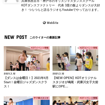
兵庫県西宮市・神戸市のキッズジャズダンススクール
KDTダンスファクトリー 代表 3度の飯よりダンスが大好
き！ つらつらと語るラジオもYoutubeでやっております。
WebSite
NEW POST
このライターの最新記事
KDTイベント情報
KDTイベント情報
2021.3.12
2021.3.12
【ダンスは金曜日！】2021年4月
【NEW OPEN】KDTオリジナル
Start！金曜日ジャズダンスクラ
スタジオが鳴尾・武庫川女子大前
ス！
駅にOPE…
甲子園スタジオ
KDTイベント情報