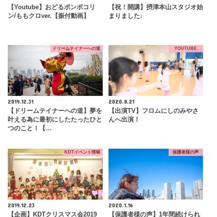
【Youtube】おどるポンポコリ
【祝！開講】摂津本山スタジオ始
ン/ももクロver.【振付動画】
まりました♩
ドリームテイナーへの道
YOUTUBE
2019.12.31
2020.8.21
【ドリームテイナーへの道】夢を
【出演TV】フロムにしのみやさ
叶える為に最初にしたたったひと
んへ出演！
つのこと！【…
KDTイベント情報
保護者様の声
2019.12.23
2020.1.16
【企画】KDTクリスマス会2019
【保護者様の声】1年間続けられ