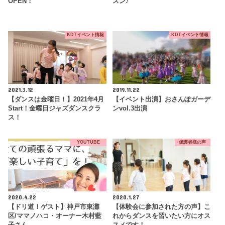
OPEN！
スン♪
KDTイベント情報
KDTイベント情報
2021.3.12
2019.11.22
【ダンスは金曜日！】2021年4月
【イベント出演】おさんぽガーデ
Start！金曜日ジャズダンスクラ
ンvol.3出演
ス！
YOUTUBE
保護者様の声
2020.4.22
2020.1.27
【ドリ道！ゲスト】神戸市東灘
【体験会に参加された方の声】こ
区/ママノハコ・オーナー木村藍
れからダンスを習いたい方にオス