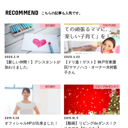
RECOMMEND
こちらの記事も人気です。
自己紹介
YOUTUBE
2020.3.11
2020.4.22
【新しい仲間！】アシスタントが
【ドリ道！ゲスト】神戸市東灘
加わりました♩
区/ママノハコ・オーナー木村藍
子さん
自己紹介
リビングdeダンス！
2019.9.30
2019.12.9
オフィシャルHPが出来ました！
【動画】リビングdeダンス！ク