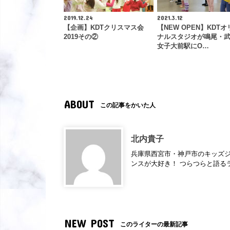
2019.12.24
2021.3.12
【企画】KDTクリスマス会
【NEW OPEN】KDTオ
2019その②
ナルスタジオが鳴尾・
女子大前駅にO…
ABOUT
この記事をかいた人
北内貴子
兵庫県西宮市・神戸市のキッズジ
ンスが大好き！ つらつらと語るラ
NEW POST
このライターの最新記事