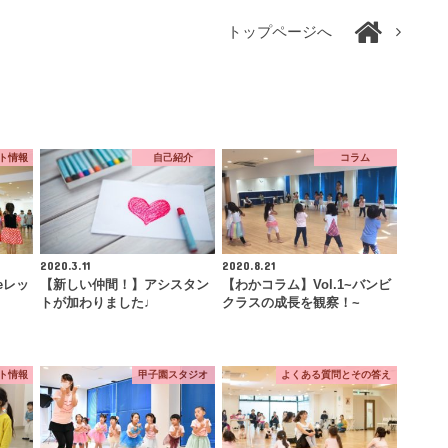
トップページへ
ント情報
自己紹介
コラム
2020.3.11
2020.8.21
eレッ
【新しい仲間！】アシスタン
【わかコラム】Vol.1~バンビ
トが加わりました♩
クラスの成長を観察！~
ント情報
甲子園スタジオ
よくある質問とその答え