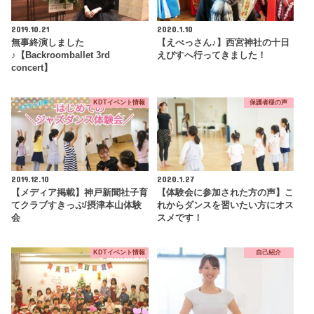
2019.10.21
2020.1.10
無事終演しました
【えべっさん♪】西宮神社の十日
♪【Backroomballet 3rd
えびすへ行ってきました！
concert】
KDTイベント情報
保護者様の声
2019.12.10
2020.1.27
【メディア掲載】神戸新聞社子育
【体験会に参加された方の声】こ
てクラブすきっぷ/摂津本山体験
れからダンスを習いたい方にオス
会
スメです！
KDTイベント情報
自己紹介