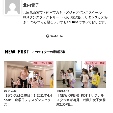
北内貴子
兵庫県西宮市・神戸市のキッズジャズダンススクール
KDTダンスファクトリー 代表 3度の飯よりダンスが大好
き！ つらつらと語るラジオもYoutubeでやっております。
WebSite
NEW POST
このライターの最新記事
KDTイベント情報
KDTイベント情報
2021.3.12
2021.3.12
【ダンスは金曜日！】2021年4月
【NEW OPEN】KDTオリジナル
Start！金曜日ジャズダンスクラ
スタジオが鳴尾・武庫川女子大前
ス！
駅にOPE…