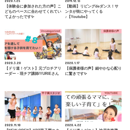
2020.1.25
2019.12.13
【体験会に参加された方の声】こ
【動画】リビングdeダンス！サ
どものペースに合わせてくれてい
ンタが街にやってくる
てよかったです✨
♪【Youtube】
Uncategorized
保護者様の声
2020.3.20
2020.1.17
【ドリ道！ゲスト】元プロチアリ
【保護者様の声】細やかな心配り
ーダー・現チア講師/YURIEさん
に驚きです✨
甲子園スタジオ
YOUTUBE
2020.11.10
2020.4.22