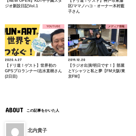
【NEW OPEN】KDT甲子園スタ
【ドリ道！ゲスト】神戸市東灘
ジオ新設日記Vol.1
区/ママノハコ・オーナー木村藍
子さん
YOUTUBE
メディア情報
2020.4.27
2019.12.20
【ドリ道！ゲスト】世界初の
【ラジオ出演/明日です！】部屋
GPSプロランナー/志水直樹さん
とYシャツと私と夢【FM大阪/東
(2日目)
京FM】
ABOUT
この記事をかいた人
北内貴子