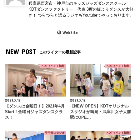
兵庫県西宮市・神戸市のキッズジャズダンススクール
KDTダンスファクトリー 代表 3度の飯よりダンスが大好
き！ つらつらと語るラジオもYoutubeでやっております。
WebSite
NEW POST
このライターの最新記事
KDTイベント情報
KDTイベント情報
2021.3.12
2021.3.12
【ダンスは金曜日！】2021年4月
【NEW OPEN】KDTオリジナル
Start！金曜日ジャズダンスクラ
スタジオが鳴尾・武庫川女子大前
ス！
駅にOPE…
甲子園スタジオ
KDTイベント情報