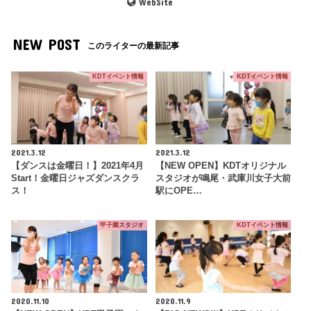
WebSite
NEW POST
このライターの最新記事
KDTイベント情報
KDTイベント情報
2021.3.12
2021.3.12
【ダンスは金曜日！】2021年4月
【NEW OPEN】KDTオリジナル
Start！金曜日ジャズダンスクラ
スタジオが鳴尾・武庫川女子大前
ス！
駅にOPE…
甲子園スタジオ
KDTイベント情報
2020.11.10
2020.11.9