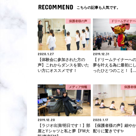
RECOMMEND
こちらの記事も人気です。
保護者様の声
ドリームテイナー
2020.1.27
2019.12.31
【体験会に参加された方の
【ドリームテイナーへ
声】これからダンスを習いた
夢を叶える為に最初に
い方にオススメです！
ったひとつのこと！【
メディア情報
保護者
2019.12.20
2020.1.17
【ラジオ出演/明日です！】部
【保護者様の声】細や
屋とYシャツと私と夢【FM大
配りに驚きです✨