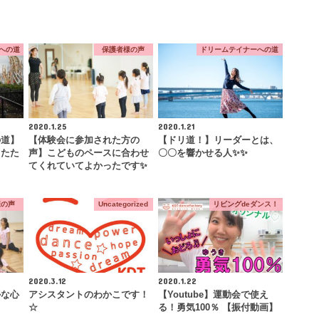
への道
保護者様の声
ドリームテイナーへの道
2020.1.25
2020.1.21
の道】
【体験会に参加された方の
【ドリ道！】リーダーとは、
したた
声】こどものペースに合わせ
〇〇を響かせる人✨✨
…
てくれていてよかったです✨
様の声
Uncategorized
リビングdeダンス！
2020.3.12
2020.1.22
かな心
アシスタントのわかこです！
【Youtube】運動会で使え
☆
る！勇気100％ 【振付動画】