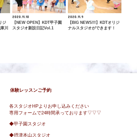
2020.11.10
2020.11.9
リジ
【NEW OPEN】KDT甲子園
【BIG NEWS!!!】KDTオリジ
武庫川
スタジオ新設日記Vol.1
ナルスタジオができます！
体験レッスンご予約
各スタジオHPよりお申し込みください
専用フォームで24時間承っております▽▽▽
◆甲子園スタジオ
◆摂津本山スタジオ