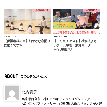
保護者様の声
YOUTUBE
2020.1.17
2020.3.20
【保護者様の声】細やかな心配り
【ドリ道！ゲスト】社会人よさこ
に驚きです✨
いチーム希響・演舞リーダ
ー/YURIEさん
ABOUT
この記事をかいた人
北内貴子
兵庫県西宮市・神戸市のキッズジャズダンススクール
KDTダンスファクトリー 代表 3度の飯よりダンスが大好