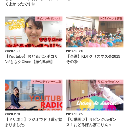
てよかったです✨
リビングdeダンス！
KDTイベント情報
2020.1.28
2019.12.24
【Youtube】おどるポンポコリ
【企画】KDTクリスマス会2019
ン/ももクロver.【振付動画】
その③
ドリームテイナーへの道
リビングdeダンス！
2020.2.11
2019.10.25
【ドリ道！】ラジオでドリ道が始
【♡動画♡】リビングdeダン
まりました♩
ス！おどるぽんぽこりん♬