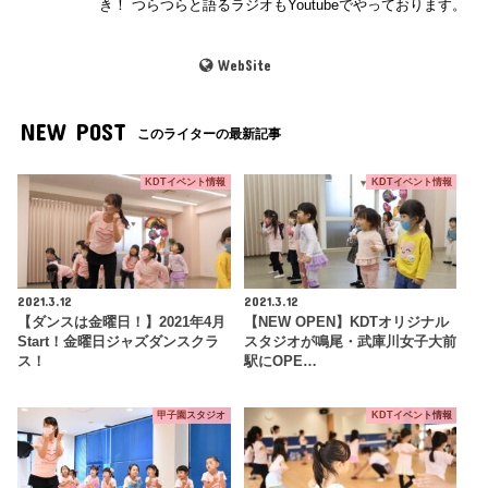
き！ つらつらと語るラジオもYoutubeでやっております。
WebSite
NEW POST
このライターの最新記事
KDTイベント情報
KDTイベント情報
2021.3.12
2021.3.12
【ダンスは金曜日！】2021年4月
【NEW OPEN】KDTオリジナル
Start！金曜日ジャズダンスクラ
スタジオが鳴尾・武庫川女子大前
ス！
駅にOPE…
甲子園スタジオ
KDTイベント情報