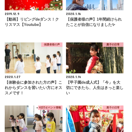
2019.12.9
2020.1.16
【動画】リビングdeダンス！ク
【保護者様の声】1年間続けられ
リスマス【Youtube】
たことが自信になりました✨
保護者様の声
貴子の日常
2020.1.27
2020.1.14
【体験会に参加された方の声】こ
【甲子園de成人式】「今」を大
れからダンスを習いたい方にオス
切にできたら、人生はきっと楽し
スメです！
い
KDTイベント情報
貴子の日常