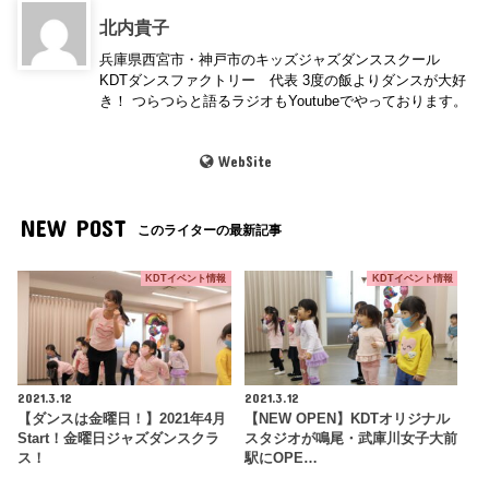
北内貴子
兵庫県西宮市・神戸市のキッズジャズダンススクール
KDTダンスファクトリー 代表 3度の飯よりダンスが大好
き！ つらつらと語るラジオもYoutubeでやっております。
WebSite
NEW POST
このライターの最新記事
KDTイベント情報
KDTイベント情報
2021.3.12
2021.3.12
【ダンスは金曜日！】2021年4月
【NEW OPEN】KDTオリジナル
Start！金曜日ジャズダンスクラ
スタジオが鳴尾・武庫川女子大前
ス！
駅にOPE…