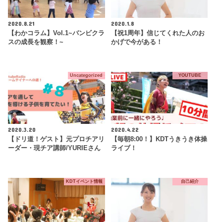
2020.8.21
2020.1.8
【わかコラム】Vol.1~バンビクラ
【祝1周年】信じてくれた人のお
スの成長を観察！~
かげで今がある！
Uncategorized
YOUTUBE
2020.3.20
2020.4.22
【ドリ道！ゲスト】元プロチアリ
【毎朝8:00！】KDTうきうき体操
ーダー・現チア講師/YURIEさん
ライブ！
KDTイベント情報
自己紹介