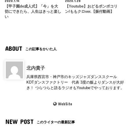
2020.1.14
2020.1.28
【甲子園de成人式】「今」を大
【Youtube】おどるポンポコリ
切にできたら、人生はきっと楽し
ン/ももクロver.【振付動画】
い
ABOUT
この記事をかいた人
北内貴子
兵庫県西宮市・神戸市のキッズジャズダンススクール
KDTダンスファクトリー 代表 3度の飯よりダンスが大好
き！ つらつらと語るラジオもYoutubeでやっております。
WebSite
NEW POST
このライターの最新記事