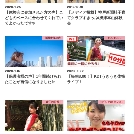
2020.1.25
2019.12.10
【体験会に参加された方の声】こ
【メディア掲載】神戸新聞社子育
どものペースに合わせてくれてい
てクラブすきっぷ/摂津本山体験
てよかったです✨
会
保護者様の声
YOUTUBE
2020.1.16
2020.4.22
【保護者様の声】1年間続けられ
【毎朝8:00！】KDTうきうき体操
たことが自信になりました✨
ライブ！
貴子の日常
リビングdeダンス！