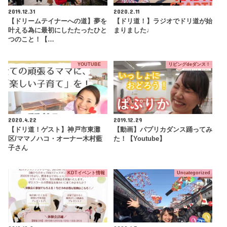
2019.12.31
2020.2.11
【ドリームテイナーへの道】夢を
【ドリ道！】ラジオでドリ道が始
叶える為に最初にしたたったひと
まりました♩
つのこと！【…
YOUTUBE
リビングdeダンス！
2020.4.22
2019.12.29
【ドリ道！ゲスト】神戸市東灘
【動画】パプリカダンス踊ってみ
区/ママノハコ・オーナー木村藍
た！【Youtube】
子さん
KDTイベント情報
Uncategorized