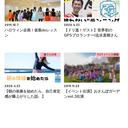
2019.10.7
2020.4.23
ハロウィン企画！仮装deレッス
【ドリ道！ゲスト】世界初の
ン
GPSプロランナー/志水直樹さん
貴子の日常
KDTイベント情報
2020.4.23
2019.11.22
【朝の体操を始めたら、自己肯定
【イベント出演】おさんぽガーデ
感が爆上がりした話♩】
ンvol.3出演