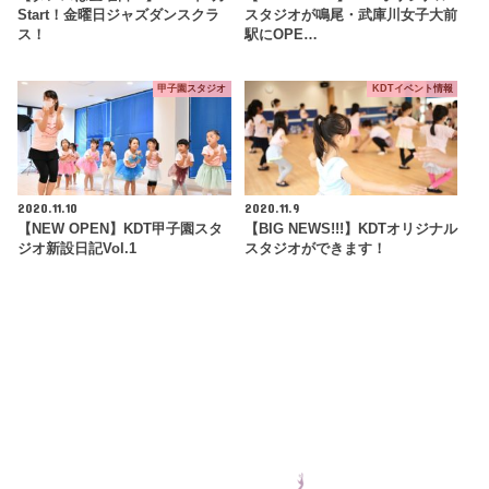
Start！金曜日ジャズダンスクラ
スタジオが鳴尾・武庫川女子大前
ス！
駅にOPE…
甲子園スタジオ
KDTイベント情報
2020.11.10
2020.11.9
【NEW OPEN】KDT甲子園スタ
【BIG NEWS!!!】KDTオリジナル
ジオ新設日記Vol.1
スタジオができます！