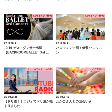
KDTイベント情報
KDTイベント情報
2019.10.7
2019.10.7
10/19 ゲストダンサー出演！
ハロウィン企画！仮装deレッス
【BACKROOMBALLET 3rd …
ン
ドリームテイナーへの道
わかこ日記
2020.2.11
2020.3.19
【ドリ道！】ラジオでドリ道が始
たかこさんとの出会い★
まりました♩