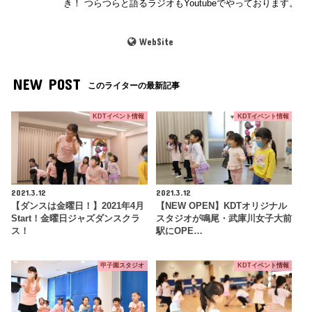
き！ つらつらと語るラジオもYoutubeでやっております。
WebSite
NEW POST
このライターの最新記事
KDTイベント情報
KDTイベント情報
2021.3.12
2021.3.12
【ダンスは金曜日！】2021年4月
【NEW OPEN】KDTオリジナル
Start！金曜日ジャズダンスクラ
スタジオが鳴尾・武庫川女子大前
ス！
駅にOPE…
甲子園スタジオ
KDTイベント情報