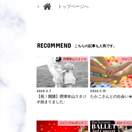
トップページへ
RECOMMEND
こちらの記事も人気です。
摂津本山スタジオ
わかこ
2020.2.7
2020.3.19
【祝！開講】摂津本山スタジ
たかこさんとの出会い
オ始まりました♩
リビングdeダンス！
KDTイベ