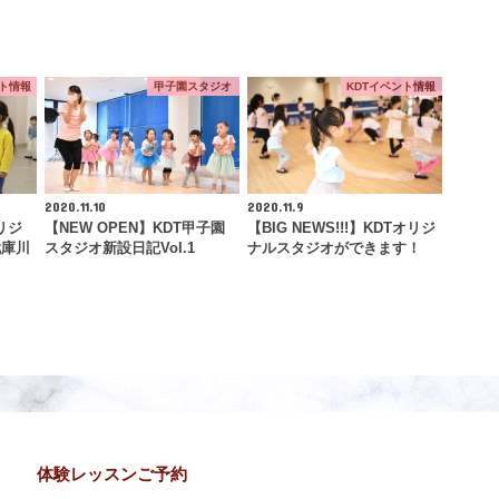
ント情報
甲子園スタジオ
KDTイベント情報
2020.11.10
2020.11.9
リジ
【NEW OPEN】KDT甲子園
【BIG NEWS!!!】KDTオリジ
武庫川
スタジオ新設日記Vol.1
ナルスタジオができます！
体験レッスンご予約