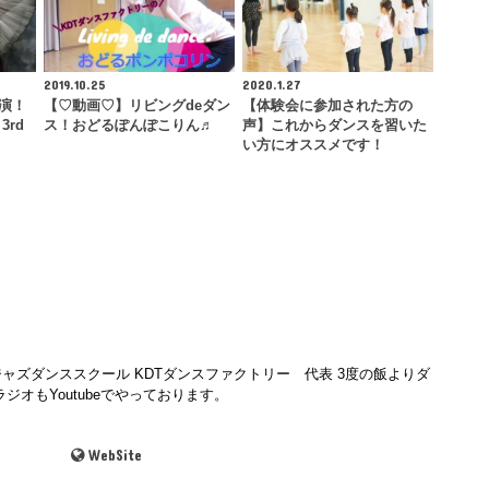
2019.10.25
2020.1.27
出演！
【♡動画♡】リビングdeダン
【体験会に参加された方の
3rd
ス！おどるぽんぽこりん♬
声】これからダンスを習いた
い方にオススメです！
ャズダンススクール KDTダンスファクトリー 代表 3度の飯よりダ
ジオもYoutubeでやっております。
WebSite