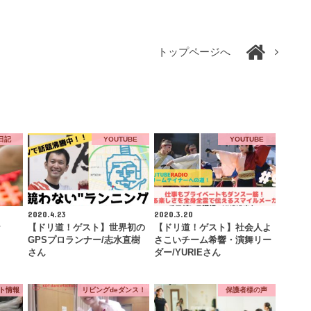
トップページへ
日記
YOUTUBE
YOUTUBE
2020.4.23
2020.3.20
★
【ドリ道！ゲスト】世界初の
【ドリ道！ゲスト】社会人よ
GPSプロランナー/志水直樹
さこいチーム希響・演舞リー
さん
ダー/YURIEさん
ント情報
リビングdeダンス！
保護者様の声