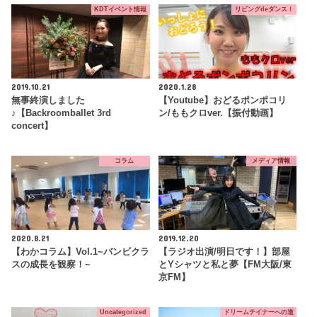
KDTイベント情報
リビングdeダンス！
2019.10.21
2020.1.28
無事終演しました
【Youtube】おどるポンポコリ
♪【Backroomballet 3rd
ン/ももクロver.【振付動画】
concert】
コラム
メディア情報
2020.8.21
2019.12.20
【わかコラム】Vol.1~バンビクラ
【ラジオ出演/明日です！】部屋
スの成長を観察！~
とYシャツと私と夢【FM大阪/東
京FM】
Uncategorized
ドリームテイナーへの道