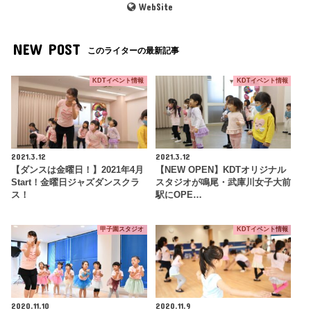
WebSite
NEW POST
このライターの最新記事
KDTイベント情報
KDTイベント情報
2021.3.12
2021.3.12
【ダンスは金曜日！】2021年4月
【NEW OPEN】KDTオリジナル
Start！金曜日ジャズダンスクラ
スタジオが鳴尾・武庫川女子大前
ス！
駅にOPE…
甲子園スタジオ
KDTイベント情報
2020.11.10
2020.11.9