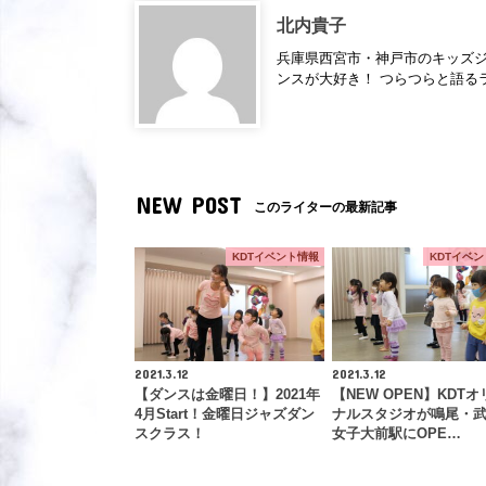
北内貴子
兵庫県西宮市・神戸市のキッズジ
ンスが大好き！ つらつらと語るラ
NEW POST
このライターの最新記事
KDTイベント情報
KDTイベ
2021.3.12
2021.3.12
【ダンスは金曜日！】2021年
【NEW OPEN】KDTオ
4月Start！金曜日ジャズダン
ナルスタジオが鳴尾・
スクラス！
女子大前駅にOPE…