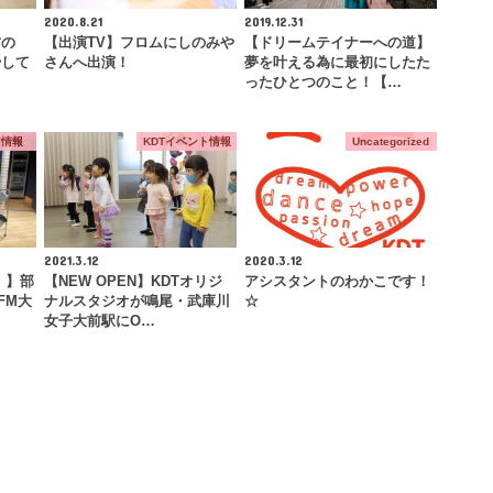
2020.8.21
2019.12.31
方の
【出演TV】フロムにしのみや
【ドリームテイナーへの道】
やして
さんへ出演！
夢を叶える為に最初にしたた
ったひとつのこと！【…
ア情報
KDTイベント情報
Uncategorized
2021.3.12
2020.3.12
！】部
【NEW OPEN】KDTオリジ
アシスタントのわかこです！
FM大
ナルスタジオが鳴尾・武庫川
☆
女子大前駅にO…