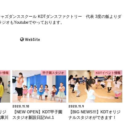
ャズダンススクール KDTダンスファクトリー 代表 3度の飯よりダ
ジオもYoutubeでやっております。
WebSite
ント情報
甲子園スタジオ
KDTイベント情報
2020.11.10
2020.11.9
リジ
【NEW OPEN】KDT甲子園
【BIG NEWS!!!】KDTオリジ
武庫川
スタジオ新設日記Vol.1
ナルスタジオができます！