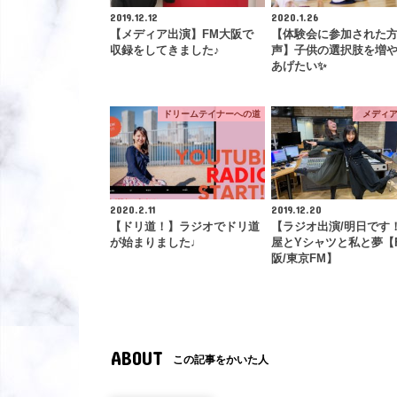
2019.12.12
2020.1.26
【メディア出演】FM大阪で
【体験会に参加された
収録をしてきました♪
声】子供の選択肢を増
あげたい✨
ドリームテイナーへの道
メディ
2020.2.11
2019.12.20
【ドリ道！】ラジオでドリ道
【ラジオ出演/明日です
が始まりました♩
屋とYシャツと私と夢【
阪/東京FM】
ABOUT
この記事をかいた人